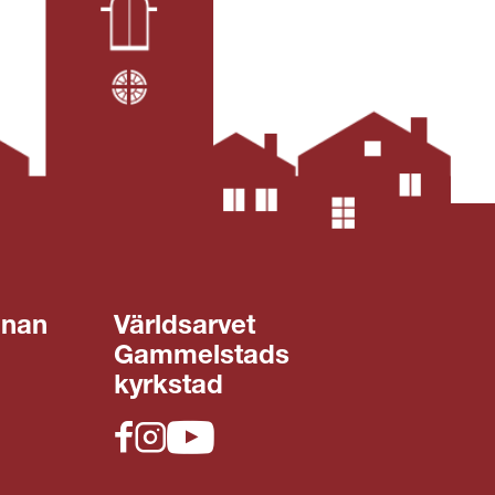
gnan
Världsarvet
Gammelstads
kyrkstad