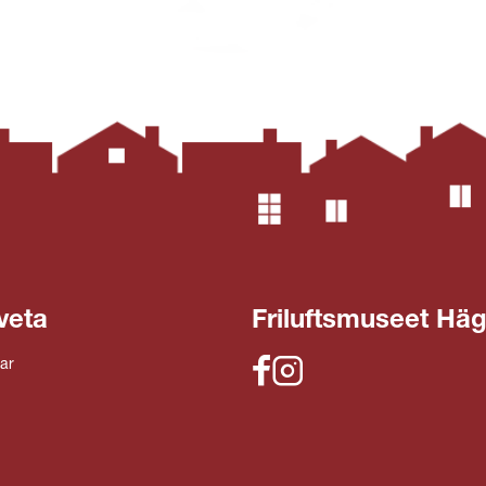
veta
Friluftsmuseet Hä
ar