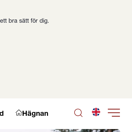
t bra sätt för dig.
English
d
Hägnan