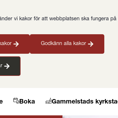
der vi kakor för att webbplatsen ska fungera på et
kakor
Godkänn alla kakor
r
e
Boka
Gammelstads kyrksta