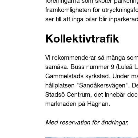
föreningarna som sköter parkering
framkomligheten för utryckningsfo
ser till att inga bilar blir inparkera
Kollektivtrafik
Vi rekommenderar så många som möjl
samåka. Buss nummer 9 (Luleå Lokal
Gammelstads kyrkstad. Under mar
hållplatsen "Sandåkersvägen". Det 
Stadsö Centrum, det innebär dock
marknaden på Hägnan.
Med reservation för ändringar.