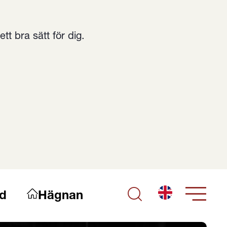
t bra sätt för dig.
English
d
Hägnan