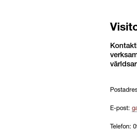
Visit
Kontakti
verksamh
världsa
Postadres
E-post: 
g
Telefon: 