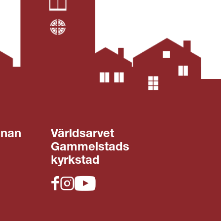
gnan
Världsarvet
Gammelstads
kyrkstad