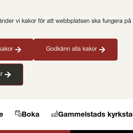
der vi kakor för att webbplatsen ska fungera på et
kakor
Godkänn alla kakor
r
e
Boka
Gammelstads kyrksta