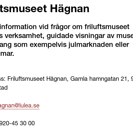
uftsmuseet Hägnan
nformation vid frågor om friluftsmuseet 
 verksamhet, guidade visningar av muse
ng som exempelvis julmarknaden eller 
mar.
s: Friluftsmuseet Hägnan, Gamla hamngatan 21, 9
tad
agnan@lulea.se
0920-45 30 00