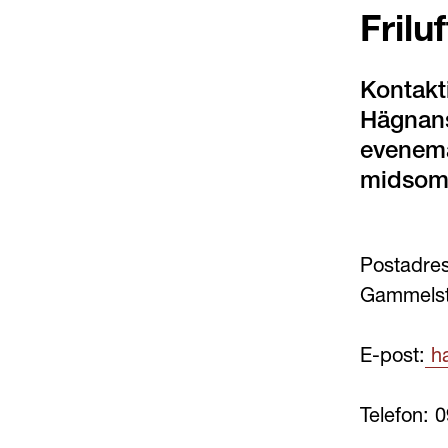
Fril
Kontakti
Hägnans
evenema
midsom
Postadres
Gammels
E-post:
 h
Telefon: 