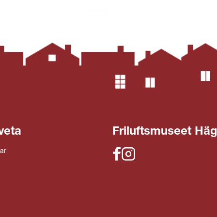
veta
Friluftsmuseet Hä
ar