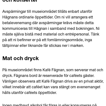
och konserter
Avspärrningar till museiområdet tillåts enbart utanför 
Hägnans ordinarie öppettider. Om ni vill arrangera ett 
betalevenemang där avspärrningar krävs måste detta 
kommuniceras till Hägnan i samband med bokningen. Ni 
måste själva bistå med material och entrépersonal. Tänk 
på att ni befinner er på ett fornlämningsområde, inga 
tältpinnar eller liknande får stickas ner i marken.
Mat och dryck
På museiområdet finns Kafé Fägnan, som serverar mat och 
dryck. Fägnans bord är reserverade för caféets gäster. 
Vänligen observera att Kafé Fägnan drivs av en privat aktör, 
vilket innebär att caféet kan vara stängt om evenemanget 
hålls utanför caféets öppettider.