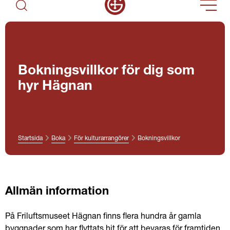
Bokningsvillkor för dig som
hyr Hägnan
Startsida
Boka
För kulturarrangörer
Bokningsvillkor
Allmän information
På Friluftsmuseet Hägnan finns flera hundra år gamla 
byggnader som har flyttats hit för att bevaras för framtiden. 