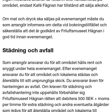
Ingen medhavd alkohol får föras in eller konsumeras på 
området, endast Kafé Fägnan har tillstånd att sälja alkohol.
Om mat och dryck ska säljas på evenemanget måste du 
som arrangör informera om detta vid bokningstillfället och 
säkerställa att det är godkänt av Friluftsmuseet Hägnan i 
god tid innan evenemanget.
Städning och avfall
Som arrangör ansvarar du för att området hålls rent och 
snyggt under hela evenemanget. Efter evenemanget 
ansvarar du för att området och lokalerna städas och 
återställs till sitt ursprungliga skick. Du ansvarar även för 
hanteringen av avfall. Om kraven för städning och 
avfallshantering inte uppehålls förbehåller sig 
Friluftsmuseet Hägnan rätten att debitera 500 SEK + moms 
per timme för extra städning och andra eventuella åtgärder 
som krävs för att återställa området och lokalerna till 