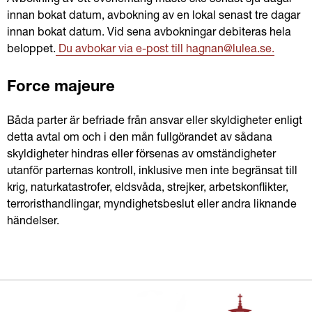
Avbokning av ett evenemang måste ske senast sju dagar 
innan bokat datum, avbokning av en lokal senast tre dagar 
innan bokat datum. Vid sena avbokningar debiteras hela 
beloppet.
 Du avbokar via e-post till hagnan@lulea.se.
Force majeure
Båda parter är befriade från ansvar eller skyldigheter enligt 
detta avtal om och i den mån fullgörandet av sådana 
skyldigheter hindras eller försenas av omständigheter 
utanför parternas kontroll, inklusive men inte begränsat till 
krig, naturkatastrofer, eldsvåda, strejker, arbetskonflikter, 
terroristhandlingar, myndighetsbeslut eller andra liknande 
händelser.