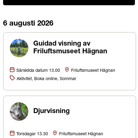
Hittade
16
6 augusti 2026
träffar
Guidad visning av
Friluftsmuseet Hägnan
Datum:
Plats
Särskilda datum 13.00
Friluftsmuseet Hägnan
Kategorier:
Aktivitet, Boka online, Sommar
Djurvisning
Datum:
Plats
Torsdagar 13.30
Friluftsmuseet Hägnan