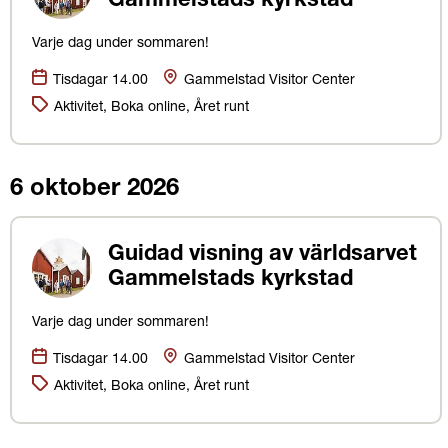
Gammelstads kyrkstad
Varje dag under sommaren!
Datum:
Plats
Tisdagar 14.00
Gammelstad Visitor Center
Kategorier:
Aktivitet, Boka online, Året runt
6 oktober 2026
Guidad visning av världsarvet
Gammelstads kyrkstad
Varje dag under sommaren!
Datum:
Plats
Tisdagar 14.00
Gammelstad Visitor Center
Kategorier:
Aktivitet, Boka online, Året runt