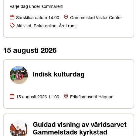
Varje dag under sommaren!
Datum:
Plats
Särskilda datum 14.00
Gammelstad Visitor Center
Kategorier:
Aktivitet, Boka online, Året runt
15 augusti 2026
Indisk kulturdag
Datum:
Plats
15 augusti 2026 11.00
Friluftsmuseet Hägnan
Guidad visning av världsarvet
Gammelstads kyrkstad