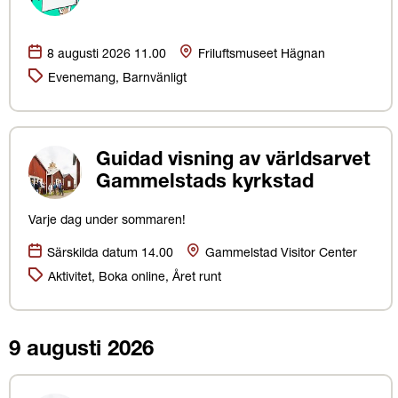
Datum:
Plats
8 augusti 2026 11.00
Friluftsmuseet Hägnan
Kategorier:
Evenemang, Barnvänligt
Guidad visning av världsarvet
Gammelstads kyrkstad
Varje dag under sommaren!
Datum:
Plats
Särskilda datum 14.00
Gammelstad Visitor Center
Kategorier:
Aktivitet, Boka online, Året runt
9 augusti 2026