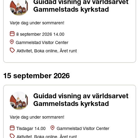
Guidad visning av världsarvet
Gammelstads kyrkstad
Varje dag under sommaren!
Datum:
8 september 2026 14.00
Plats
Gammelstad Visitor Center
Kategorier:
Aktivitet, Boka online, Året runt
15 september 2026
Guidad visning av världsarvet
Gammelstads kyrkstad
Varje dag under sommaren!
Datum:
Plats
Tisdagar 14.00
Gammelstad Visitor Center
Kategorier:
Aktivitet, Boka online, Året runt