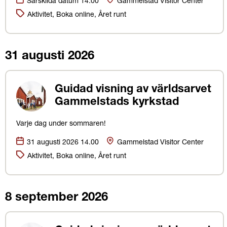
Särskilda datum 14.00
Gammelstad Visitor Center
Kategorier:
Aktivitet, Boka online, Året runt
31 augusti 2026
Guidad visning av världsarvet
Gammelstads kyrkstad
Varje dag under sommaren!
Datum:
Plats
31 augusti 2026 14.00
Gammelstad Visitor Center
Kategorier:
Aktivitet, Boka online, Året runt
8 september 2026