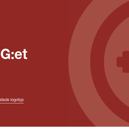
G:et
tads logotyp