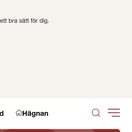
t bra sätt för dig.
d
Hägnan