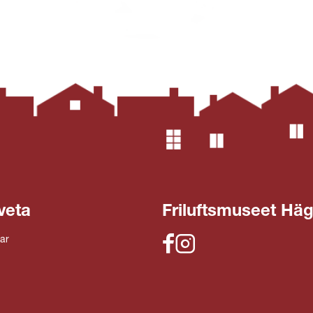
veta
Friluftsmuseet Hä
ar