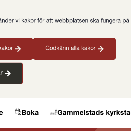
der vi kakor för att webbplatsen ska fungera på et
kakor
Godkänn alla kakor
r
e
Boka
Gammelstads kyrksta