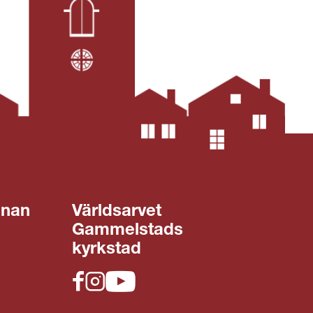
gnan
Världsarvet
Gammelstads
kyrkstad