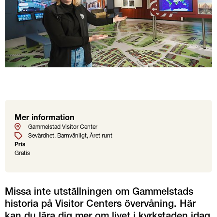
Mer information
Plats
Etiketter
Datum
Gammelstad Visitor Center
Sevärdhet
Barnvänligt
Året runt
Pris
Gratis
Missa inte utställningen om Gammelstads 
historia på Visitor Centers övervåning. Här 