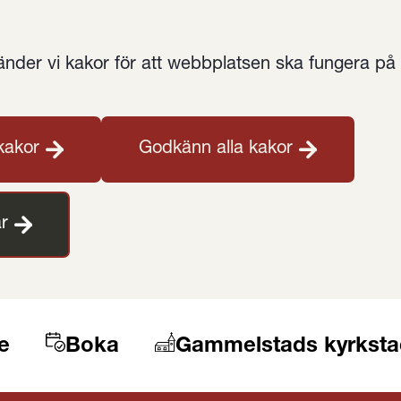
der vi kakor för att webbplatsen ska fungera på et
kakor
Godkänn alla kakor
r
e
Boka
Gammelstads kyrksta