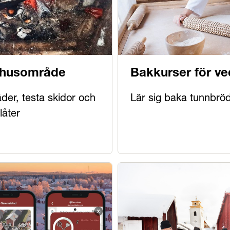
mhusområde
Bakkurser för v
der, testa skidor och
Lär sig baka tunnbrö
låter