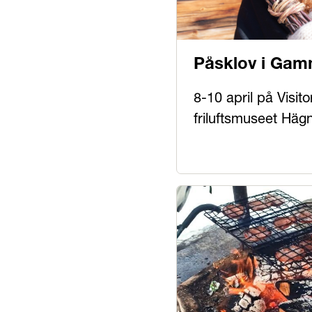
Påsklov i Gam
8-10 april på Visit
friluftsmuseet Häg