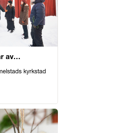
r av
elstads kyrkstad