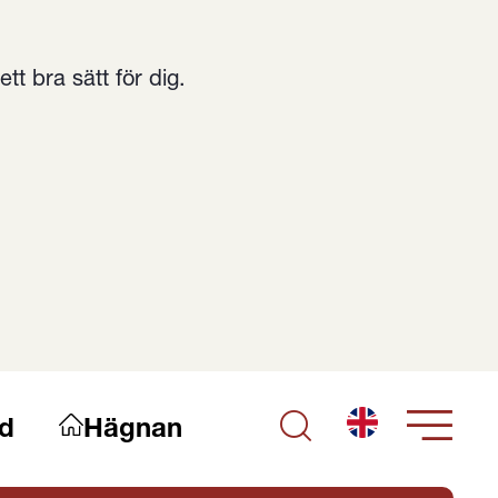
t bra sätt för dig.
English
d
Hägnan