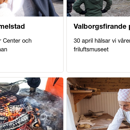
melstad
Valborgsfirande
or Center och
30 april hälsar vi vå
nan
friluftsmuseet