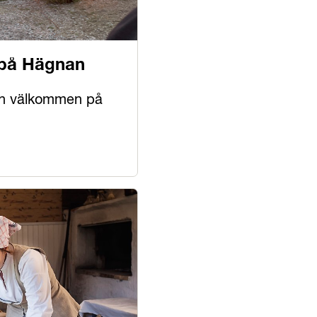
 på Hägnan
ren välkommen på